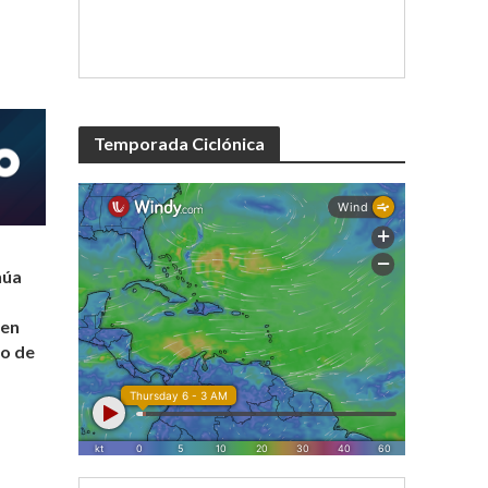
Temporada Ciclónica
núa
 en
io de