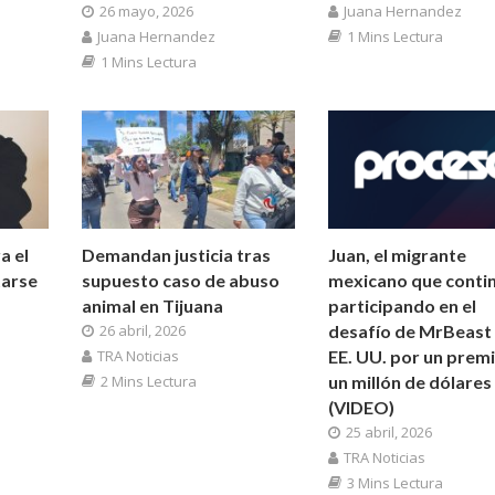
26 mayo, 2026
Juana Hernandez
Juana Hernandez
1 Mins Lectura
1 Mins Lectura
a el
Demandan justicia tras
Juan, el migrante
tarse
supuesto caso de abuso
mexicano que conti
animal en Tijuana
participando en el
26 abril, 2026
desafío de MrBeast
TRA Noticias
EE. UU. por un prem
2 Mins Lectura
un millón de dólares
(VIDEO)
25 abril, 2026
TRA Noticias
3 Mins Lectura