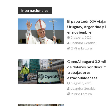
Internacionales
El papa León XIV viaja
Uruguay, Argentina y 
en noviembre
5 agosto, 2026
Lisandra Geraldo
2 Mins Lectura
OpenAI pagará 3,2 mil
de dólares por discrim
trabajadores
estadounidenses
5 agosto, 2026
Lisandra Geraldo
2 Mins Lectura