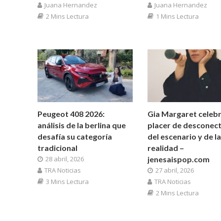
Juana Hernandez
Juana Hernandez
1 Mins Lectura
2 Mins Lectura
Peugeot 408 2026:
Gia Margaret celebr
análisis de la berlina que
placer de desconec
desafía su categoría
del escenario y de la
tradicional
realidad –
28 abril, 2026
jenesaispop.com
TRA Noticias
27 abril, 2026
3 Mins Lectura
TRA Noticias
2 Mins Lectura