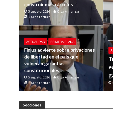
construir más cárceles
5 agosto, 2026
Olga Almanzar
2 Mins Lectura
ACTUALIDAD
PRIMERA PLANA
Finjus advierte sobre privaciones
A
de libertad en el país que
T
vulneran garantías
e
constitucionales
g
5 agosto, 2026
Olga Almanzar
2 Mins Lectura
Secciones