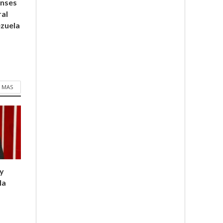
enses
ral
ezuela
 MAS
 y
la