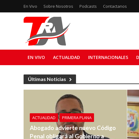
En Vivo
Sobre Nosotros
Podcasts
Contactanos
EN VIVO
ACTUALIDAD
INTERNACIONALES
D
Últimas Noticias
ACTUALIDAD
PRIMERA PLANA
Abogado advierte nuevo Código
Penal obligará al Gobierno a