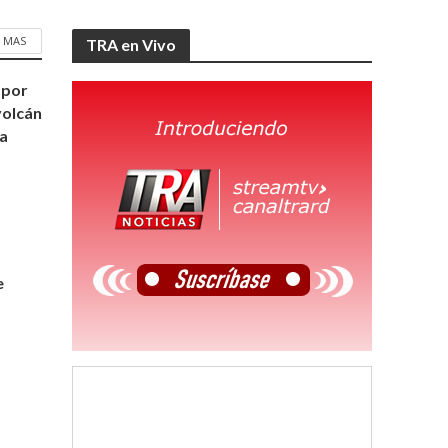
 MAS
TRA en Vivo
 por
volcán
a
e