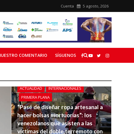
Cuenta
5 agosto, 2026
NUESTRO COMENTARIO
SÍGUENOS
ACTUALIDAD
INTERNACIONALES
PRIMERA PLANA
“Pasé de diseñar ropa artesanal a
hacer bolsas mortuorias”: los
venezolanos que asisten a las
víctimas del doble terremoto con