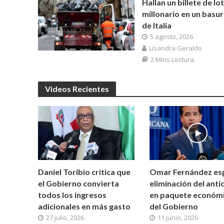
Hallan un billete de lo
millonario en un basu
de Italia
5 agosto, 2026
Lisandra Geraldo
2 Mins Lectura
Videos Recientes
Omar Fernández es
Daniel Toribio critica que
eliminación del anti
el Gobierno convierta
en paquete económ
todos los ingresos
del Gobierno
adicionales en más gasto
11 junio, 2026
27 julio, 2026