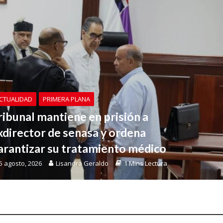
CTUALIDAD
PRIMERA PLANA
ribunal mantiene en prisión a
xdirector de senasa y ordena
arantizar su tratamiento médico
5 agosto, 2026
Lisandra Geraldo
1 Mins Lectura