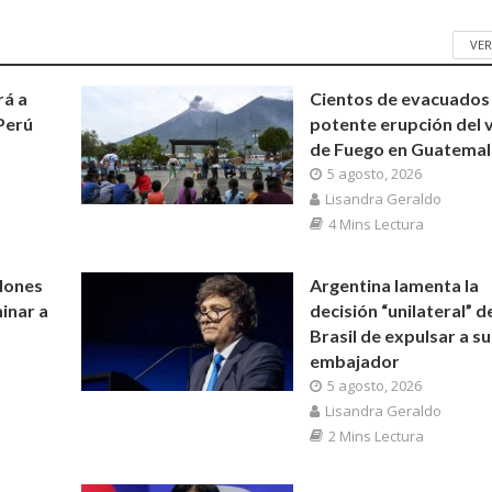
VER
rá a
Cientos de evacuados
Perú
potente erupción del 
de Fuego en Guatemal
5 agosto, 2026
Lisandra Geraldo
4 Mins Lectura
lones
Argentina lamenta la
inar a
decisión “unilateral” d
Brasil de expulsar a su
embajador
5 agosto, 2026
Lisandra Geraldo
2 Mins Lectura