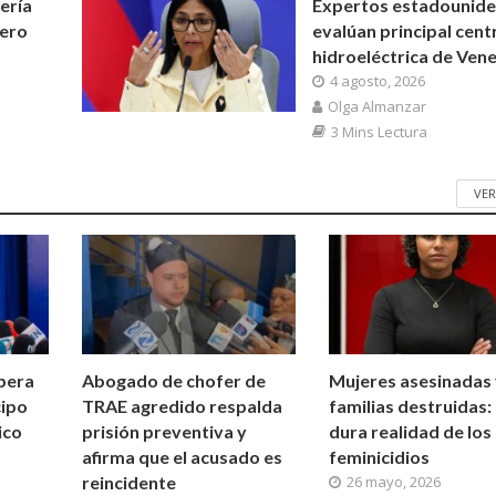
tería
Expertos estadounid
rero
evalúan principal cent
hidroeléctrica de Ven
4 agosto, 2026
Olga Almanzar
3 Mins Lectura
VER
pera
Abogado de chofer de
Mujeres asesinadas
cipo
TRAE agredido respalda
familias destruidas: 
ico
prisión preventiva y
dura realidad de los
afirma que el acusado es
feminicidios
reincidente
26 mayo, 2026