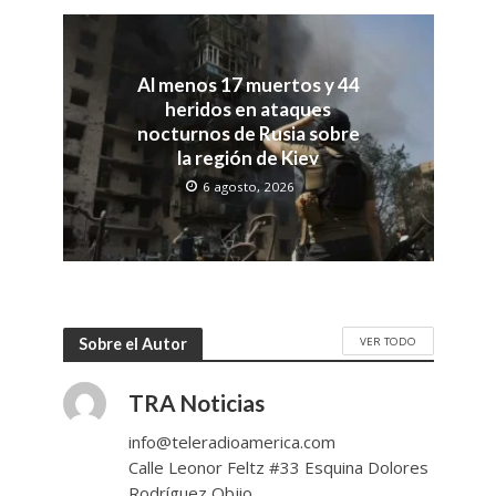
Al menos 17 muertos y 44
heridos en ataques
nocturnos de Rusia sobre
la región de Kiev
6 agosto, 2026
VER TODO
Sobre el Autor
TRA Noticias
info@teleradioamerica.com
Calle Leonor Feltz #33 Esquina Dolores
Rodríguez Objio