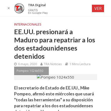
TRA Digital
✕
VER
GRATIS
En Google Play
INTERNACIONALES
EE.UU. presionará a
Maduro para repatriar a los
dos estadounidenses
detenidos
6 mayo, 2020
TRA Noticias
1 Mins Lectura
Pompeo 1024x550
El secretario de Estado de EE.UU., Mike
Pompeo, afirmó este miércoles que usará
"todas las herramientas" a su disposición
para repatriar a los dos estadounidenses