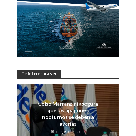
Te interesara ver
Celso Marranzini asegura
que los apagones
nocturnos se deben a
averías
7 agosto, 2026