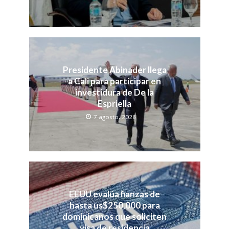
Presidente Abinader llega
a Cali para participar en
investidura de De la
Espriella
7 agosto, 2026
EEUU evalúa fianzas de
hasta us$250,000 para
dominicanos que soliciten
visa de residencia