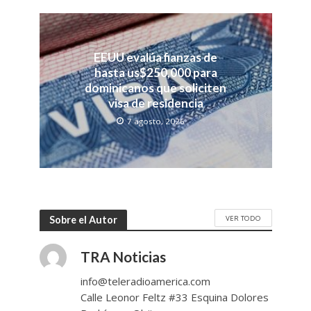
EEUU evalúa fianzas de
hasta us$250,000 para
dominicanos que soliciten
visa de residencia
7 agosto, 2026
VER TODO
Sobre el Autor
TRA Noticias
info@teleradioamerica.com
Calle Leonor Feltz #33 Esquina Dolores