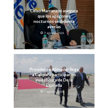
Celso Marranzini asegura
que los apagones
nocturnos se deben a
averías
7 agosto, 2026
Presidente Abinader llega
a Cali para participar en
investidura de De la
Espriella
7 agosto, 2026