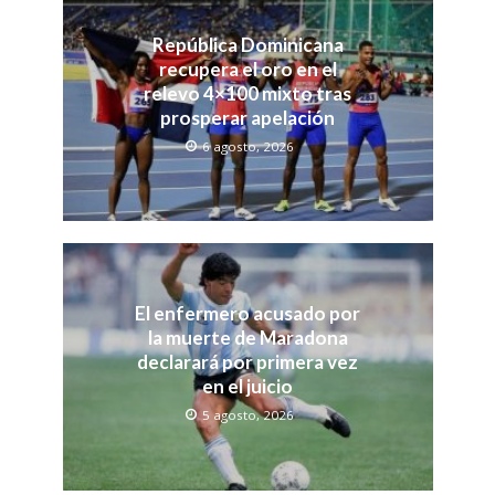
República Dominicana
recupera el oro en el
relevo 4×100 mixto tras
prosperar apelación
6 agosto, 2026
El enfermero acusado por
la muerte de Maradona
declarará por primera vez
en el juicio
5 agosto, 2026