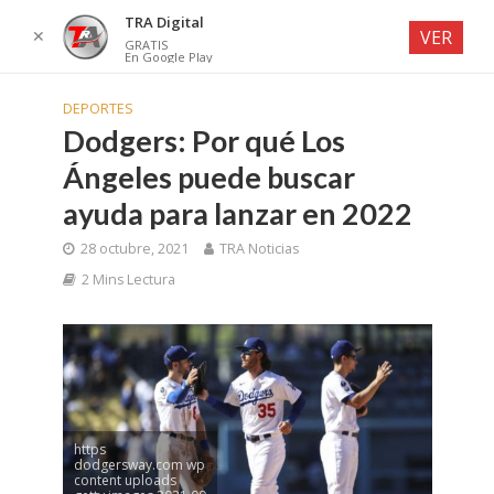
TRA Digital
✕
VER
GRATIS
En Google Play
DEPORTES
Dodgers: Por qué Los
Ángeles puede buscar
ayuda para lanzar en 2022
28 octubre, 2021
TRA Noticias
2 Mins Lectura
https
dodgersway.com wp
content uploads