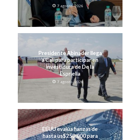
7 agosto, 2026
Presidente Abinader llega
a Cali para participar en
investidura de De la
Espriella
7 agosto, 2026
EEUU evalúa fianzas de
hasta us$250,000 para