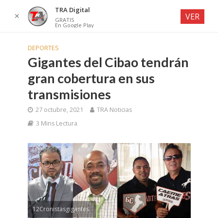
TRA Digital
✕
VER
GRATIS
En Google Play
DEPORTES
Gigantes del Cibao tendrán
gran cobertura en sus
transmisiones
27 octubre, 2021
TRA Noticias
3 Mins Lectura
12Cronistasgigantes