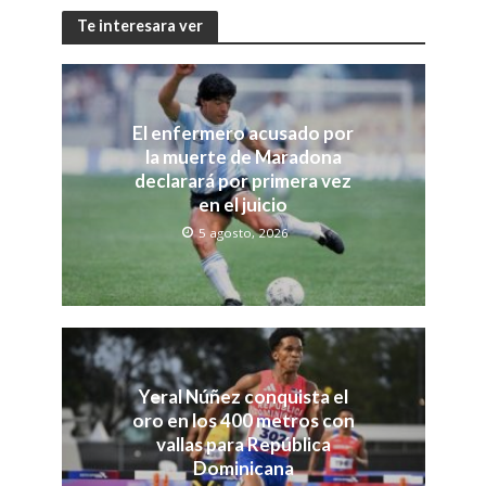
Te interesara ver
El enfermero acusado por
la muerte de Maradona
declarará por primera vez
en el juicio
5 agosto, 2026
Yeral Núñez conquista el
oro en los 400 metros con
vallas para República
Dominicana