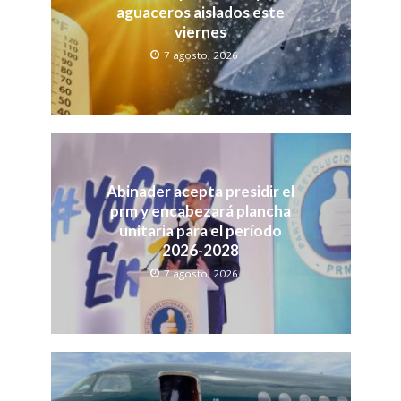
aguaceros aislados este
viernes
7 agosto, 2026
Abinader acepta presidir el
prm y encabezará plancha
unitaria para el período
2026-2028
7 agosto, 2026