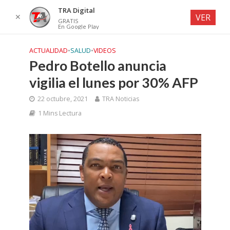
TRA Digital
✕
VER
GRATIS
En Google Play
ACTUALIDAD
•
SALUD
•
VIDEOS
Pedro Botello anuncia
vigilia el lunes por 30% AFP
22 octubre, 2021
TRA Noticias
1 Mins Lectura