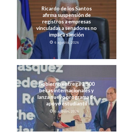
Ricardo de los Santos
afirma suspensión de
registros a empresas
vinculadas a senadores no
implica sanción
6 agosto, 2026
Gobierno entrega 1,500
becas internacionales y
lanza nuevo programa de
apoyo estudiantil
6 agosto, 2026