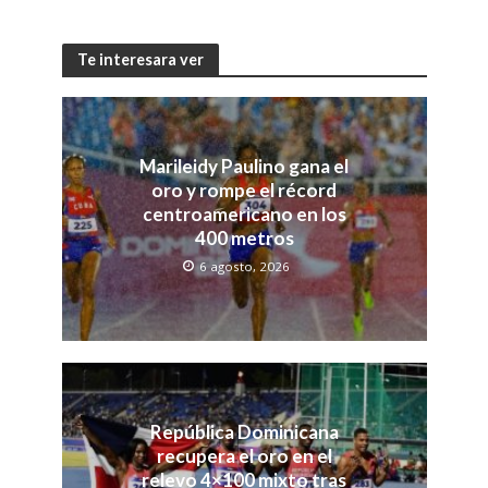
Te interesara ver
Marileidy Paulino gana el
oro y rompe el récord
centroamericano en los
400 metros
6 agosto, 2026
República Dominicana
recupera el oro en el
relevo 4×100 mixto tras