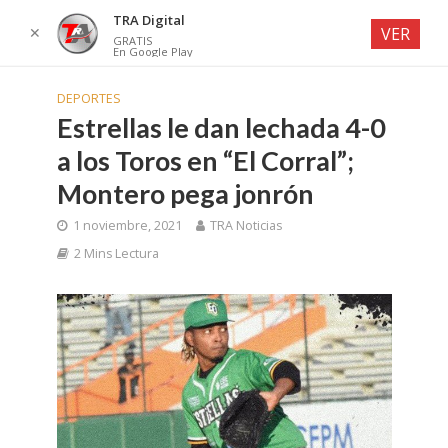
TRA Digital
✕
VER
GRATIS
En Google Play
DEPORTES
Estrellas le dan lechada 4-0
a los Toros en “El Corral”;
Montero pega jonrón
1 noviembre, 2021
TRA Noticias
2 Mins Lectura