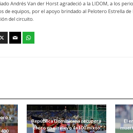
nciado Andrés Van der Horst agradeció a la LIDOM, a los perio
vos de equipos, por el apoyo brindado al Pelotero Estrella de
ón del circuito.
 oro y
República Dominicana recupera
El e
el oro en el relevo 4×100 mixto
muert
 400