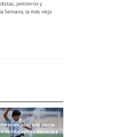
distas, peloteros y
 la Semana, la más vieja
nfermero acusado por la
e de Maradona declarará