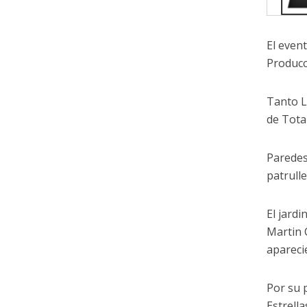
El even
Producc
Tanto L
de Tota
Paredes
patrulle
El jard
Martin 
apareci
Por su 
Estrella