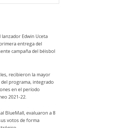
l lanzador Edwin Uceta
primera entrega del
sente campaña del béisbol
ales, recibieron la mayor
o del programa, integrado
iones en el período
rneo 2021-22.
ial BlueMall, evaluaron a 8
 sus votos de forma
trónico.