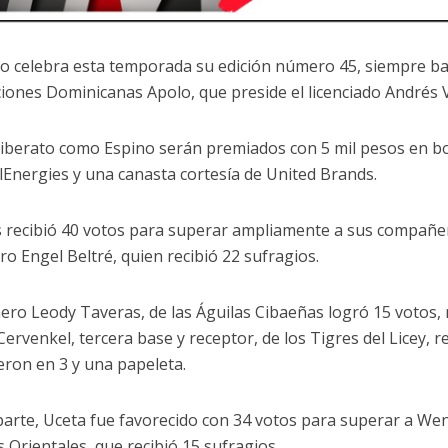
to celebra esta temporada su edición número 45, siempre ba
iones Dominicanas Apolo, que preside el licenciado Andrés 
iberato como Espino serán premiados con 5 mil pesos en b
lEnergies y una canasta cortesía de United Brands.
 recibió 40 votos para superar ampliamente a sus compañer
ro Engel Beltré, quien recibió 22 sufragios.
inero Leody Taveras, de las Águilas Cibaeñas logró 15 votos
Cervenkel, tercera base y receptor, de los Tigres del Licey, 
eron en 3 y una papeleta.
parte, Uceta fue favorecido con 34 votos para superar a Wen
s Orientales, que recibió 15 sufragios.