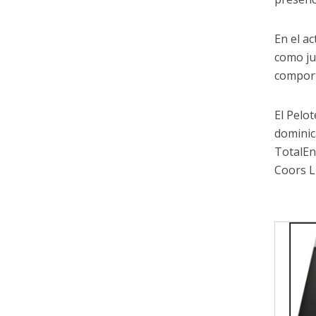
En el a
como ju
comport
El Pelot
dominica
TotalEn
Coors L