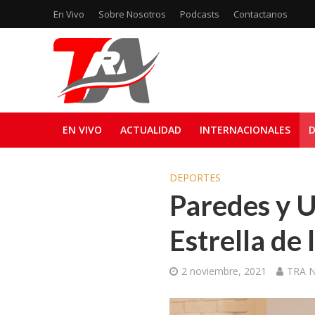
En Vivo
Sobre Nosotros
Podcasts
Contactanos
EN VIVO
ACTUALIDAD
INTERNACIONALES
D
DEPORTES
Paredes y U
Estrella de
2 noviembre, 2021
TRA N