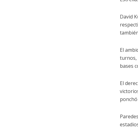
David K
respect
también
El ambi
turnos,
bases c
El dere
victorio
ponchó 
Paredes
estadio