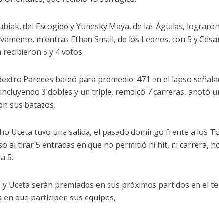
ubiak, del Escogido y Yunesky Maya, de las Águilas, lograron
ivamente, mientras Ethan Small, de los Leones, con 5 y César 
 recibieron 5 y 4 votos.
dextro Paredes bateó para promedio .471 en el lapso señalado
 incluyendo 3 dobles y un triple, remolcó 7 carreras, anotó u
on sus batazos.
cho Uceta tuvo una salida, el pasado domingo frente a los T
so al tirar 5 entradas en que no permitió ni hit, ni carrera, no
a 5.
 y Uceta serán premiados en sus próximos partidos en el te
s en que participen sus equipos,