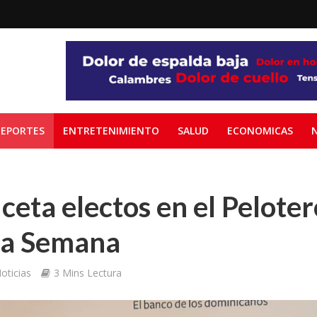
EPORTES
ENTRETENIMIENTO
SALUD
ECONOMICAS
ceta electos en el Peloter
 la Semana
oticias
3 Mins Lectura