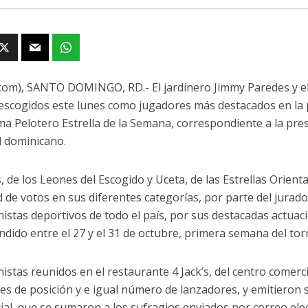
com), SANTO DOMINGO, RD.- El jardinero Jimmy Paredes y e
escogidos este lunes como jugadores más destacados en la 
a Pelotero Estrella de la Semana, correspondiente a la pre
l dominicano.
, de los Leones del Escogido y Uceta, de las Estrellas Orient
d de votos en sus diferentes categorías, por parte del jurad
nistas deportivos de todo el país, por sus destacadas actuac
dido entre el 27 y el 31 de octubre, primera semana del to
nistas reunidos en el restaurante 4 Jack’s, del centro comerc
es de posición y e igual número de lanzadores, y emitieron
ial, que se sumaron a los sufragios enviados por correo elec