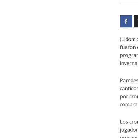
(Lidom.
fueron 
program
inverna
Paredes
cantida
por cro
compren
Los cro
jugador
presenc