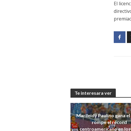
El lice
directi
premiaci
Te interesara ver
Marileidy Paulino gana el
rompe el récord
centroamericano en los