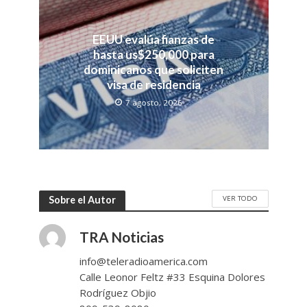
EEUU evalúa fianzas de
hasta us$250,000 para
dominicanos que soliciten
visa de residencia
7 agosto, 2026
VER TODO
Sobre el Autor
TRA Noticias
info@teleradioamerica.com
Calle Leonor Feltz #33 Esquina Dolores
Rodríguez Objio