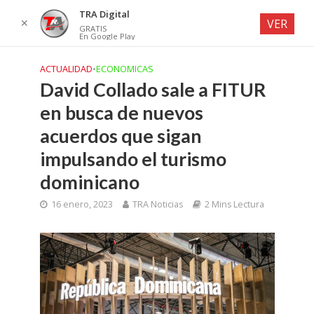
TRA Digital
✕
VER
GRATIS
En Google Play
ACTUALIDAD
•
ECONOMICAS
David Collado sale a FITUR
en busca de nuevos
acuerdos que sigan
impulsando el turismo
dominicano
16 enero, 2023
TRA Noticias
2 Mins Lectura