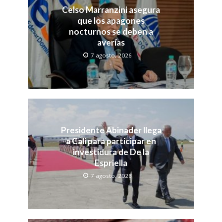
Celso Marranzini asegura
que los apagones
nocturnos se deben a
averías
7 agosto, 2026
Presidente Abinader llega
a Cali para participar en
investidura de De la
Espriella
7 agosto, 2026