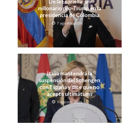
De la Espriella: un
millonario pro-Trump en la
presidencia de Colombia
7 agosto, 2026
Italia mantendrá la
suspensión del Schengen
con España y dice que no
acepta ultimátums
7 agosto, 2026