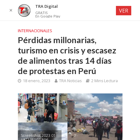
TRA Digital
✕
VER
GRATIS
En Google Play
INTERNACIONALES
Pérdidas millonarias,
turismo en crisis y escasez
de alimentos tras 14 días
de protestas en Perú
18 enero, 2023
TRA Noticias
2 Mins Lectura
Screenshot 2023 01
18T105107.896