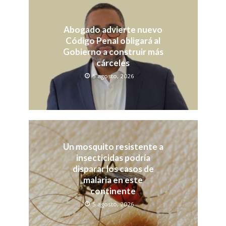
Abogado advierte nuevo
Código Penal obligará al
Gobierno a construir más
cárceles
5 agosto, 2026
Un mosquito resistente a
insecticidas podría
disparar los casos de
malaria en este
continente
5 agosto, 2026