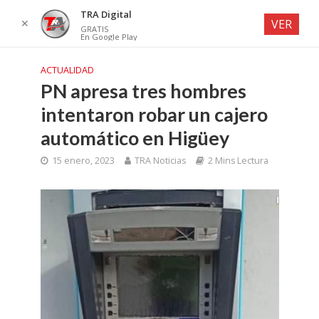
TRA Digital
✕
VER
GRATIS
En Google Play
ACTUALIDAD
PN apresa tres hombres
intentaron robar un cajero
automático en Higüey
15 enero, 2023
TRA Noticias
2 Mins Lectura