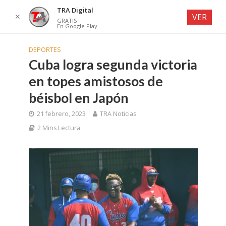
TRA Digital
✕
VER
GRATIS
En Google Play
DEPORTES
Cuba logra segunda victoria
en topes amistosos de
béisbol en Japón
21 febrero, 2023
TRA Noticias
2 Mins Lectura