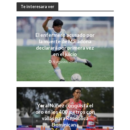
Te interesara ver
El enfermero acusado por
la muerte de Maradona
declarará por primera vez
en el juicio
5 agosto, 2026
Yeral Núñez conquista el
oro en los 400 metros con
vallas para República
Dominicana