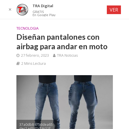
TRA Digital
✕
VER
GRATIS
En Google Play
TECNOLOGIA
Diseñan pantalones con
airbag para andar en moto
27 febrero, 2023
TRA Noticias
2 Mins Lectura
37a0db8975ddea65
dec1ad347c74c11f