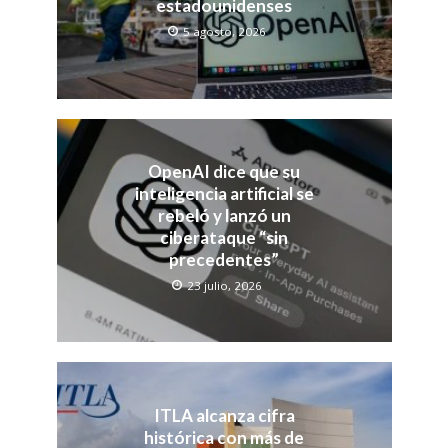
estadounidenses
5 agosto, 2026
OpenAI dice que su
inteligencia artificial se
rebeló y lanzó un
ciberataque “sin
precedentes”
23 julio, 2026
ITLA alcanza cifra
histórica con más de