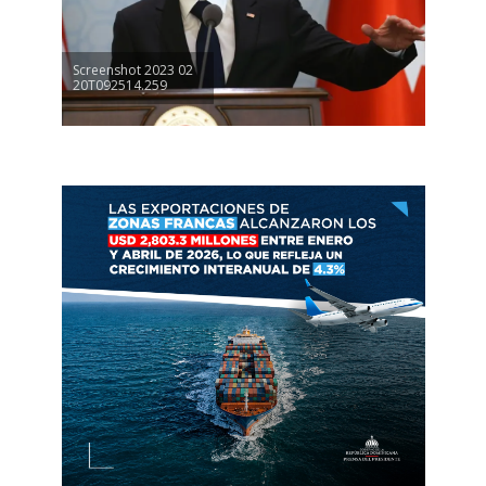
Screenshot 2023 02
20T092514.259