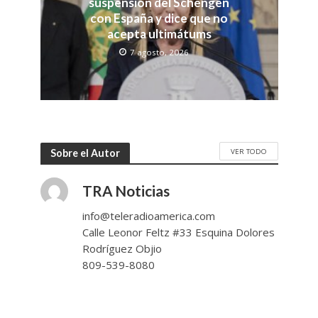
suspensión del Schengen
con España y dice que no
acepta ultimátums
7 agosto, 2026
VER TODO
Sobre el Autor
TRA Noticias
info@teleradioamerica.com
Calle Leonor Feltz #33 Esquina Dolores
Rodríguez Objio
809-539-8080