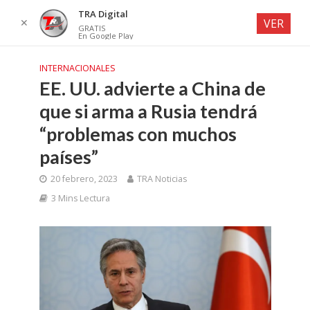
TRA Digital
✕
VER
GRATIS
En Google Play
INTERNACIONALES
EE. UU. advierte a China de
que si arma a Rusia tendrá
“problemas con muchos
países”
20 febrero, 2023
TRA Noticias
3 Mins Lectura