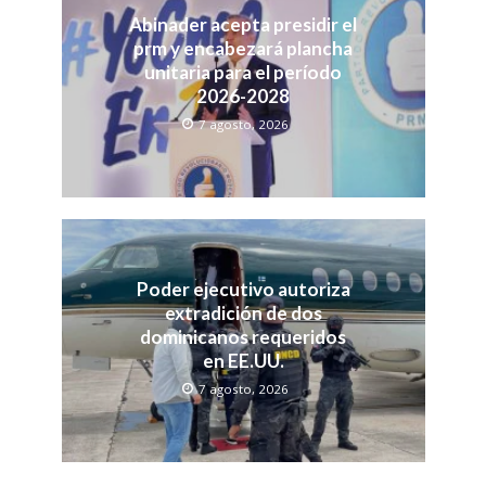
Abinader acepta presidir el
prm y encabezará plancha
unitaria para el período
2026-2028
7 agosto, 2026
Poder ejecutivo autoriza
extradición de dos
dominicanos requeridos
en EE.UU.
7 agosto, 2026