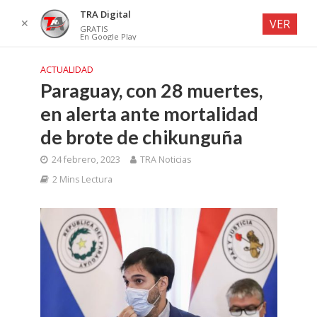
TRA Digital
✕
VER
GRATIS
En Google Play
ACTUALIDAD
Paraguay, con 28 muertes,
en alerta ante mortalidad
de brote de chikunguña
24 febrero, 2023
TRA Noticias
2 Mins Lectura