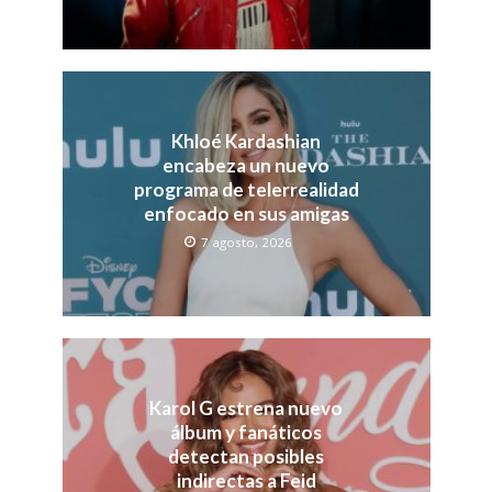
Khloé Kardashian
encabeza un nuevo
programa de telerrealidad
enfocado en sus amigas
7 agosto, 2026
Karol G estrena nuevo
álbum y fanáticos
detectan posibles
indirectas a Feid