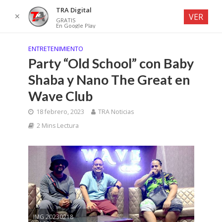
TRA Digital
✕
VER
GRATIS
En Google Play
ENTRETENIMIENTO
Party “Old School” con Baby
Shaba y Nano The Great en
Wave Club
18 febrero, 2023
TRA Noticias
2 Mins Lectura
IMG 20230218