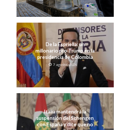
De la Espriella: un
millonario pro-Trump en la
presidencia de Colombia
7 agosto, 2026
Italia mantendrá la
suspensión del Schengen
con España y dice que no