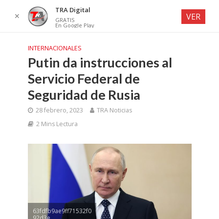
TRA Digital
✕
VER
GRATIS
En Google Play
INTERNACIONALES
Putin da instrucciones al
Servicio Federal de
Seguridad de Rusia
28 febrero, 2023
TRA Noticias
2 Mins Lectura
63fdfb9ae9ff71532f0
92d3e