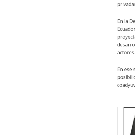
privada
En la D
Ecuador
proyect
desarrol
actores
En ese 
posibil
coadyuv