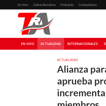
En Vivo
Sobre Nosotros
Podcasts
Contactanos
EN VIVO
ACTUALIDAD
INTERNACIONALES
D
ACTUALIDAD
Alianza par
aprueba pro
incrementar
miembros