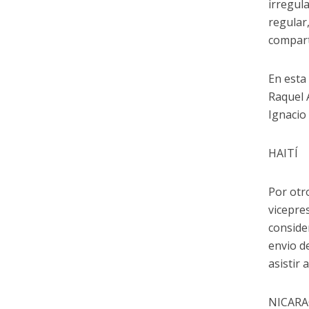
irregul
regular
compart
En esta
Raquel A
Ignacio 
HAITÍ
Por otr
vicepre
conside
envio d
asistir 
NICAR