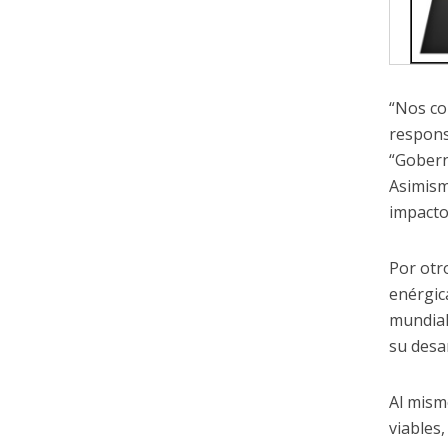
“Nos co
respons
“Gobern
Asimism
impacto
Por otr
enérgic
mundial
su desar
Al mism
viables