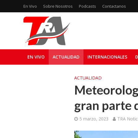
En Vivo
Sobre Nosotros
Podcasts
Contactanos
EN VIVO
ACTUALIDAD
INTERNACIONALES
D
ACTUALIDAD
Meteorologí
gran parte 
5 marzo, 2023
TRA Notic