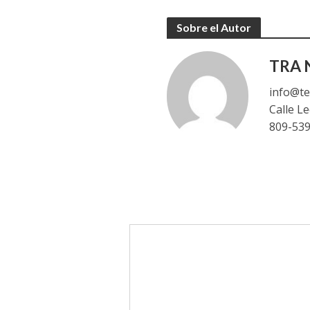
Sobre el Autor
TRA N
info@te
Calle L
809-53