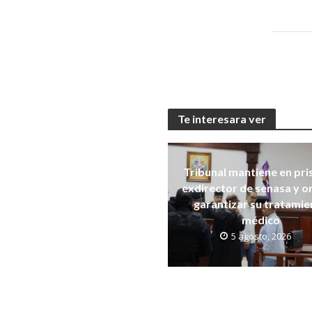
Te interesara ver
Tribunal mantiene en pri
exdirector de senasa y 
garantizar su tratamie
médico
5 agosto, 2026