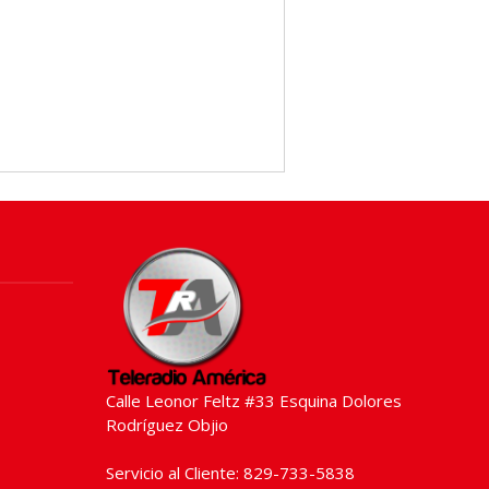
Calle Leonor Feltz #33 Esquina Dolores
Rodríguez Objio
Servicio al Cliente: 829-733-5838