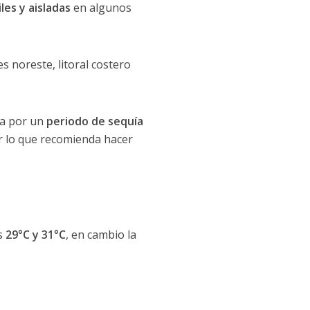
les y aisladas
en algunos
s noreste, litoral costero
sa por un
periodo de sequía
or lo que recomienda hacer
os
29°C y 31°C
, en cambio la