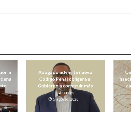
sión a
Abogado advierte nuevo
Un
ordena
Código Penal obligará al
insec
nto
Gobierno a construir más
ca
cárceles
5 agosto, 2026