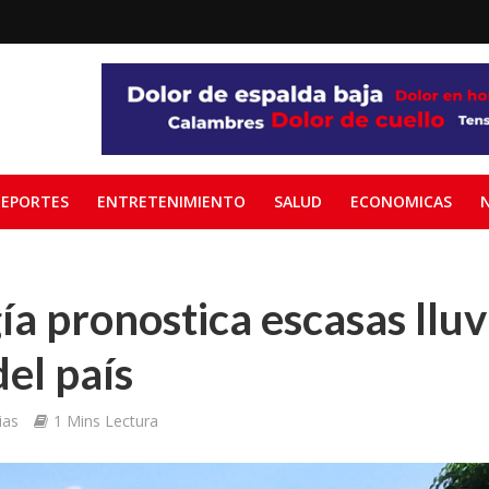
EPORTES
ENTRETENIMIENTO
SALUD
ECONOMICAS
a pronostica escasas lluv
del país
ias
1 Mins Lectura