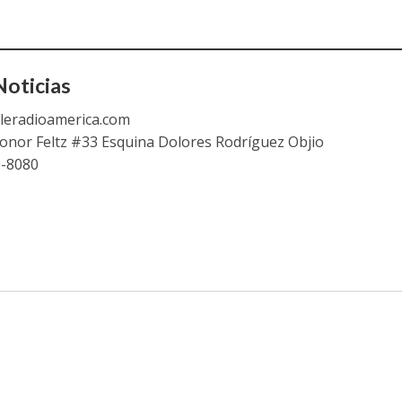
oticias
leradioamerica.com
eonor Feltz #33 Esquina Dolores Rodríguez Objio
9-8080