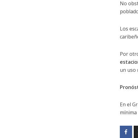
No obst
poblados
Los esc
caribeño
Por otr
estacio
un uso 
Pronóst
En el G
mínima 