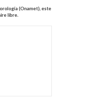
eorología (Onamet), este
re libre.