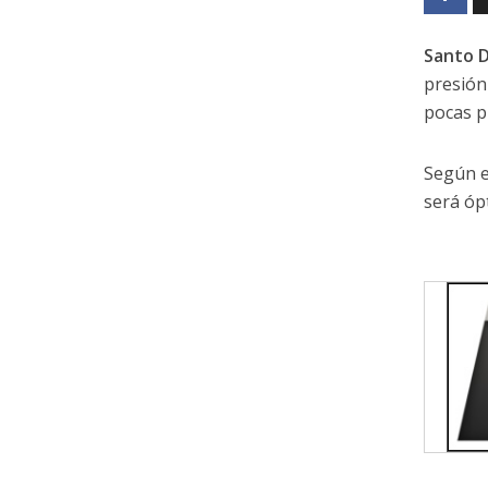
Santo 
presión
pocas p
Según e
será ópt