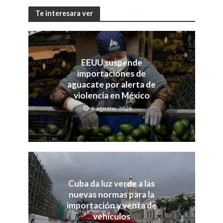
Te interesara ver
EEUU suspende
importaciones de
aguacate por alerta de
violencia en México
6 agosto, 2026
Cuba da luz verde a las
nuevas normas para la
importación y venta de
vehículos