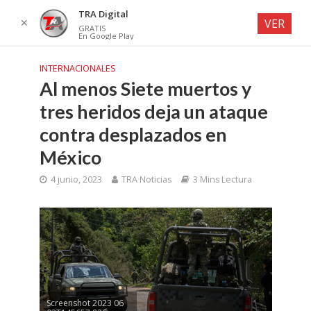
TRA Digital
✕
VER
GRATIS
En Google Play
INTERNACIONALES
Al menos Siete muertos y
tres heridos deja un ataque
contra desplazados en
México
4 junio, 2023
TRA Noticias
3 Mins Lectura
Screenshot 2023 06