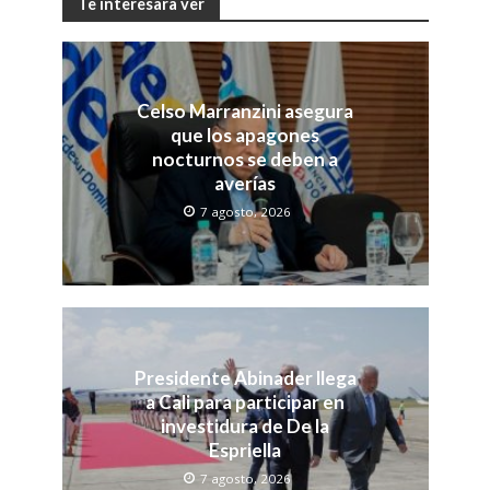
Te interesara ver
Celso Marranzini asegura
que los apagones
nocturnos se deben a
averías
7 agosto, 2026
Presidente Abinader llega
a Cali para participar en
investidura de De la
Espriella
7 agosto, 2026