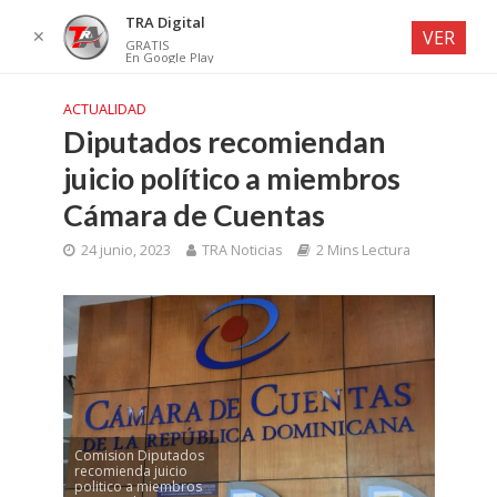
TRA Digital
✕
VER
GRATIS
En Google Play
ACTUALIDAD
Diputados recomiendan
juicio político a miembros
Cámara de Cuentas
24 junio, 2023
TRA Noticias
2 Mins Lectura
Comision Diputados
recomienda juicio
politico a miembros