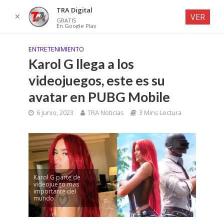
TRA Digital
✕
VER
GRATIS
En Google Play
ENTRETENIMIENTO
Karol G llega a los
videojuegos, este es su
avatar en PUBG Mobile
6 junio, 2023
TRA Noticias
3 Mins Lectura
Karol G parte de
videojuego mas
importante del
mundo