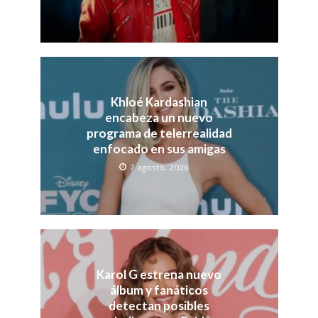
Khloé Kardashian
encabeza un nuevo
programa de telerrealidad
enfocado en sus amigas
7 agosto, 2026
Karol G estrena nuevo
álbum y fanáticos
detectan posibles