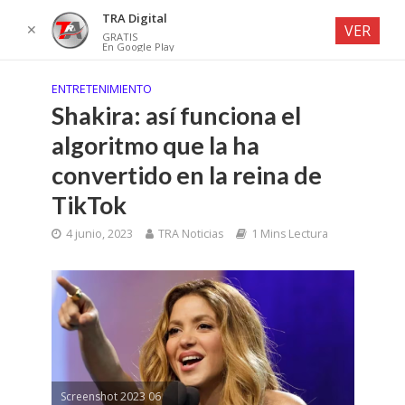
TRA Digital
✕
VER
GRATIS
En Google Play
ENTRETENIMIENTO
Shakira: así funciona el
algoritmo que la ha
convertido en la reina de
TikTok
4 junio, 2023
TRA Noticias
1 Mins Lectura
Screenshot 2023 06