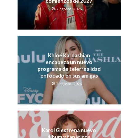
comienzos de 2027
7 agosto, 2026
Khloé Kardashian
encabeza un nuevo
programa de telerrealidad
enfocado en sus amigas
7 agosto, 2026
Karol G estrena nuevo
álbum y fanáticos