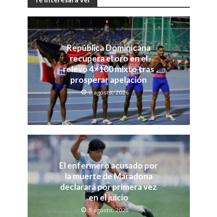
República Dominicana
recupera el oro en el
relevo 4×100 mixto tras
prosperar apelación
6 agosto, 2026
El enfermero acusado por
la muerte de Maradona
declarará por primera vez
en el juicio
5 agosto, 2026