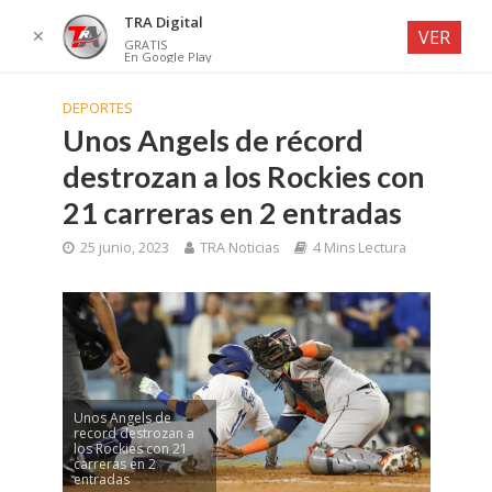
TRA Digital
✕
VER
GRATIS
En Google Play
DEPORTES
Unos Angels de récord
destrozan a los Rockies con
21 carreras en 2 entradas
25 junio, 2023
TRA Noticias
4 Mins Lectura
Unos Angels de
record destrozan a
los Rockies con 21
carreras en 2
entradas