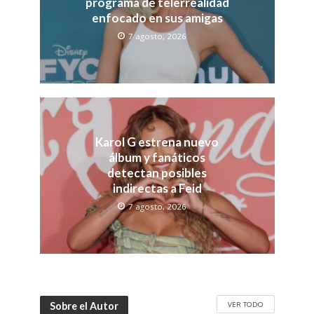
programa de telerrealidad
enfocado en sus amigas
7 agosto, 2026
Karol G estrena nuevo
álbum y fanáticos
detectan posibles
indirectas a Feid
7 agosto, 2026
VER TODO
Sobre el Autor