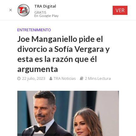
TRA Digital
✕
VER
GRATIS
En Google Play
ENTRETENIMIENTO
Joe Manganiello pide el
divorcio a Sofía Vergara y
esta es la razón que él
argumenta
22 julio, 2023
TRA Noticias
2 Mins Lectura