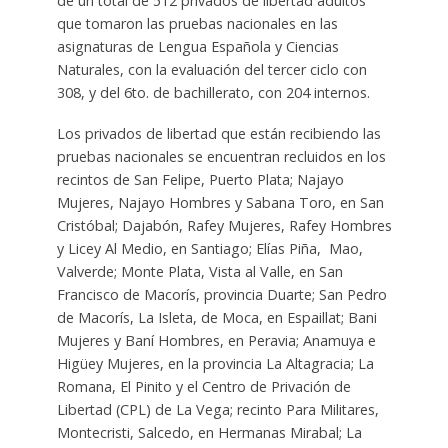
de un total de 512 privados de libertad adultos
que tomaron las pruebas nacionales en las
asignaturas de Lengua Española y Ciencias
Naturales, con la evaluación del tercer ciclo con
308, y del 6to. de bachillerato, con 204 internos.
Los privados de libertad que están recibiendo las
pruebas nacionales se encuentran recluidos en los
recintos de San Felipe, Puerto Plata; Najayo
Mujeres, Najayo Hombres y Sabana Toro, en San
Cristóbal; Dajabón, Rafey Mujeres, Rafey Hombres
y Licey Al Medio, en Santiago; Elías Piña, Mao,
Valverde; Monte Plata, Vista al Valle, en San
Francisco de Macorís, provincia Duarte; San Pedro
de Macorís, La Isleta, de Moca, en Espaillat; Bani
Mujeres y Baní Hombres, en Peravia; Anamuya e
Higüey Mujeres, en la provincia La Altagracia; La
Romana, El Pinito y el Centro de Privación de
Libertad (CPL) de La Vega; recinto Para Militares,
Montecristi, Salcedo, en Hermanas Mirabal; La