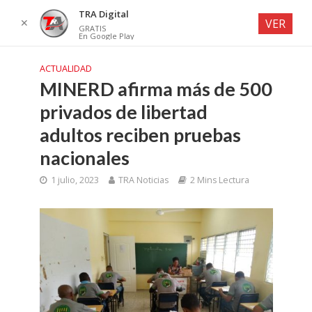
TRA Digital
✕
VER
GRATIS
En Google Play
ACTUALIDAD
MINERD afirma más de 500
privados de libertad
adultos reciben pruebas
nacionales
1 julio, 2023
TRA Noticias
2 Mins Lectura