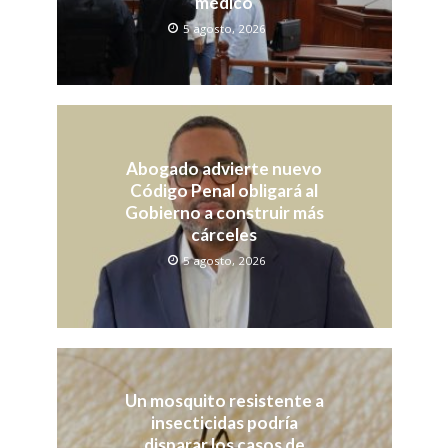
médico
5 agosto, 2026
Abogado advierte nuevo
Código Penal obligará al
Gobierno a construir más
cárceles
5 agosto, 2026
Un mosquito resistente a
insecticidas podría
disparar los casos de