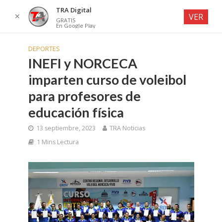
TRA Digital
✕
VER
GRATIS
En Google Play
DEPORTES
INEFI y NORCECA
imparten curso de voleibol
para profesores de
educación física
13 septiembre, 2023
TRA Noticias
1 Mins Lectura