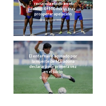
recupera el oro en el
relevo 4×100 mixto tras
prosperar apelación
6 agosto, 2026
El enfermero acusado por
la muerte de Maradona
declarará por primera vez
en el juicio
5 agosto, 2026