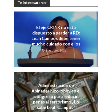
Te interesara ver
El eje CRINK no está
dispuesto a perder a RD:
Leah Campos debe tener
mucho cuidado con ellos
3 agosto, 2026
Administración de
Abinader hizo lobby en el
congreso para reducir
penas al terrorismo ¿Lo
sabe Leah Campos?