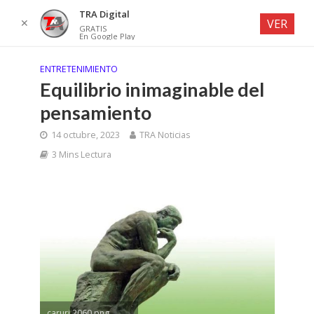
TRA Digital
✕
VER
GRATIS
En Google Play
ENTRETENIMIENTO
Equilibrio inimaginable del
pensamiento
14 octubre, 2023
TRA Noticias
3 Mins Lectura
caruri 2060.png