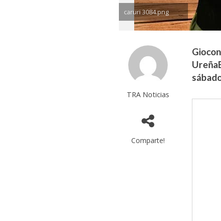
caruri 3084.png
Giocon
UreñaE
sábado
TRA Noticias
Comparte!