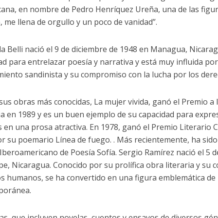
ana, en nombre de Pedro Henríquez Ureña, una de las figur
, me llena de orgullo y un poco de vanidad”.
a Belli nació el 9 de diciembre de 1948 en Managua, Nicarag
ad para entrelazar poesía y narrativa y está muy influida por
miento sandinista y su compromiso con la lucha por los dere
sus obras más conocidas, La mujer vivida, ganó el Premio a l
a en 1989 y es un buen ejemplo de su capacidad para expre
os en una prosa atractiva. En 1978, ganó el Premio Literario 
r su poemario Línea de fuego. . Más recientemente, ha sido
Iberoamericano de Poesía Sofía. Sergio Ramírez nació el 5 
e, Nicaragua. Conocido por su prolífica obra literaria y su
s humanos, se ha convertido en una figura emblemática de l
poránea.
as, que incluyen novelas, cuentos y ensayos de diversos gén