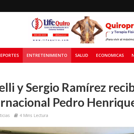
EPORTES
ENTRETENIMIENTO
SALUD
ECONOMICAS
lli y Sergio Ramírez reci
ernacional Pedro Henriqu
icias
4 Mins Lectura