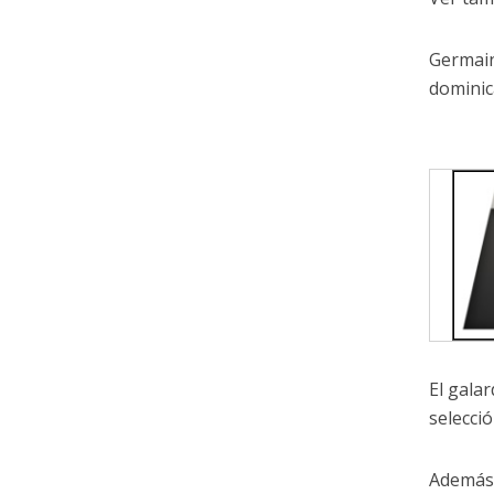
Germain
dominic
El gala
selecci
Además 