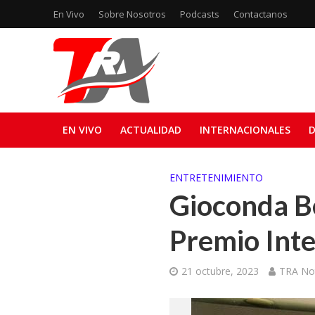
En Vivo
Sobre Nosotros
Podcasts
Contactanos
EN VIVO
ACTUALIDAD
INTERNACIONALES
D
ENTRETENIMIENTO
Gioconda Be
Premio Int
21 octubre, 2023
TRA Not