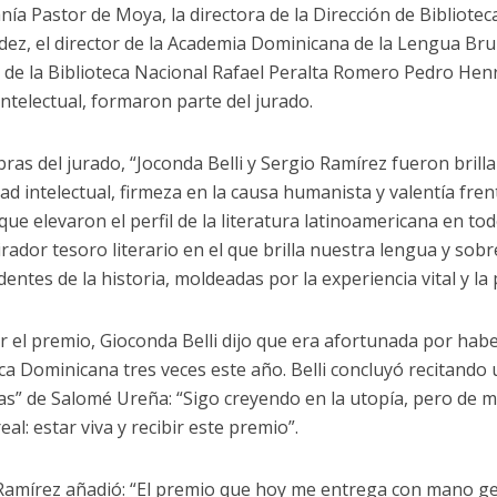
nía Pastor de Moya, la directora de la Dirección de Bibliotec
ez, el director de la Academia Dominicana de la Lengua Bru
r de la Biblioteca Nacional Rafael Peralta Romero Pedro Hen
intelectual, formaron parte del jurado.
bras del jurado, “Joconda Belli y Sergio Ramírez fueron brill
ad intelectual, firmeza en la causa humanista y valentía fren
que elevaron el perfil de la literatura latinoamericana en to
irador tesoro literario en el que brilla nuestra lengua y sob
entes de la historia, moldeadas por la experiencia vital y la
ir el premio, Gioconda Belli dijo que era afortunada por habe
ca Dominicana tres veces este año. Belli concluyó recitando
s” de Salomé Ureña: “Sigo creyendo en la utopía, pero d
eal: estar viva y recibir este premio”.
Ramírez añadió: “El premio que hoy me entrega con mano ge