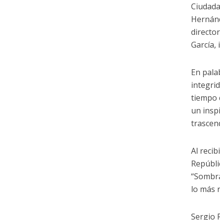
Ciudada
Hernánd
directo
García, 
En pala
integrid
tiempo 
un insp
trascend
Al recib
Repúbli
“Sombra
lo más r
Sergio 