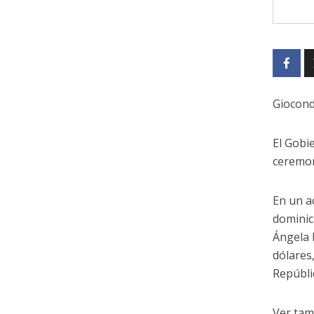
Giocond
El Gobi
ceremon
En un a
dominic
Ángela 
dólares,
Repúbli
Ver tam