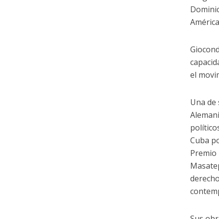
Dominic
América
Giocond
capacid
el movi
Una de 
Alemani
polític
Cuba po
Premio 
Masatep
derecho
contem
Sus obr