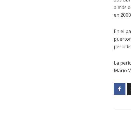
a más d
en 2000
En el p
puertor
periodi
La peri
Mario V