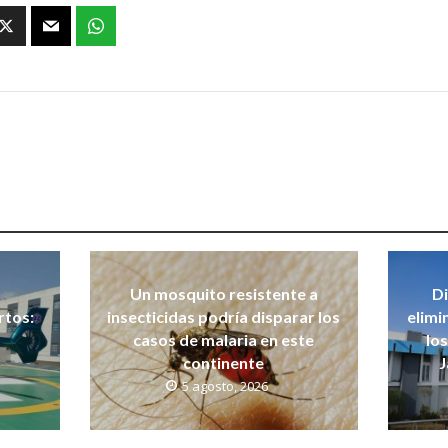
Un mosquito resistente a
Di
rtos:
insecticidas podría disparar los
elimi
casos de malaria en este
lo
continente
J
5 agosto, 2026