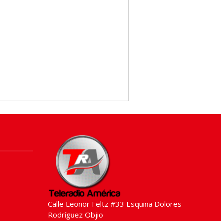
Calle Leonor Feltz #33 Esquina Dolores
Rodríguez Objio