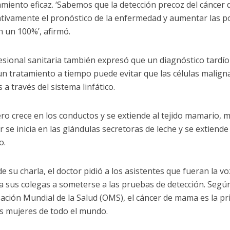
amiento eficaz. ‘Sabemos que la detección precoz del cánce
cativamente el pronóstico de la enfermedad y aumentar las po
n un 100%’, afirmó.
esional sanitaria también expresó que un diagnóstico tardío a
un tratamiento a tiempo puede evitar que las células malign
a través del sistema linfático.
ero crece en los conductos y se extiende al tejido mamario, 
ar se inicia en las glándulas secretoras de leche y se extiende
o.
 de su charla, el doctor pidió a los asistentes que fueran la 
a sus colegas a someterse a las pruebas de detección. Según 
ación Mundial de la Salud (OMS), el cáncer de mama es la pr
as mujeres de todo el mundo.