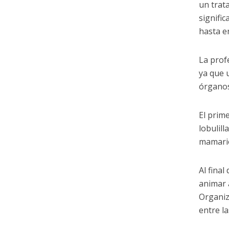
un trat
signifi
hasta e
La prof
ya que 
órganos 
El prim
lobulill
mamari
Al final
animar 
Organiz
entre l