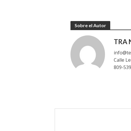
Sobre el Autor
TRA N
info@te
Calle L
809-53