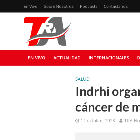
En Vivo
Sobre Nosotros
Podcasts
Contactanos
EN VIVO
ACTUALIDAD
INTERNACIONALES
D
SALUD
Indrhi orga
cáncer de 
14 octubre, 2023
TRA Not