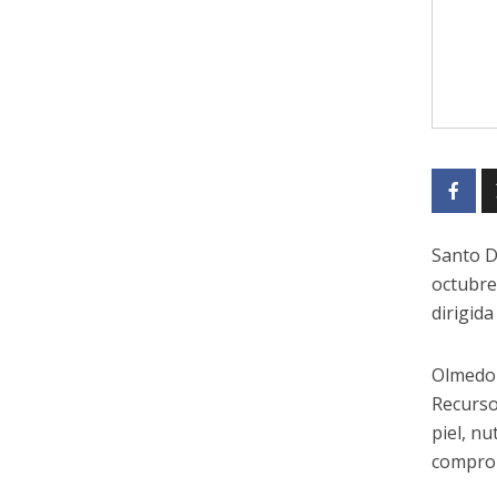
Santo D
octubre
dirigid
Olmedo 
Recurso
piel, n
comprom