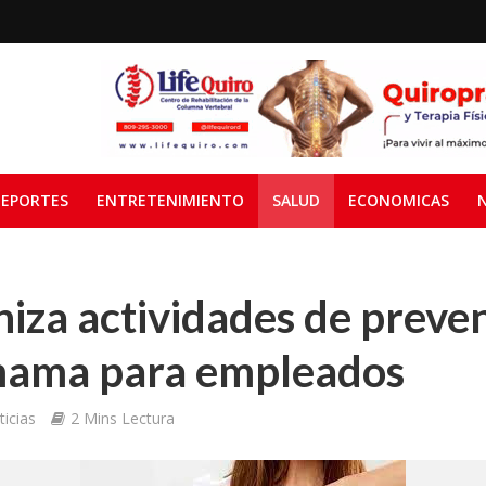
EPORTES
ENTRETENIMIENTO
SALUD
ECONOMICAS
niza actividades de preve
mama para empleados
icias
2 Mins Lectura