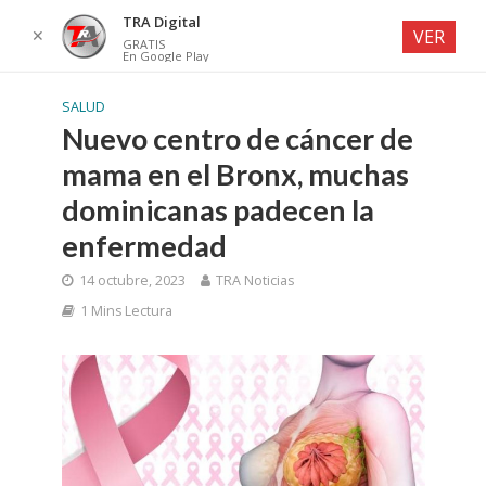
TRA Digital
✕
VER
GRATIS
En Google Play
SALUD
Nuevo centro de cáncer de
mama en el Bronx, muchas
dominicanas padecen la
enfermedad
14 octubre, 2023
TRA Noticias
1 Mins Lectura