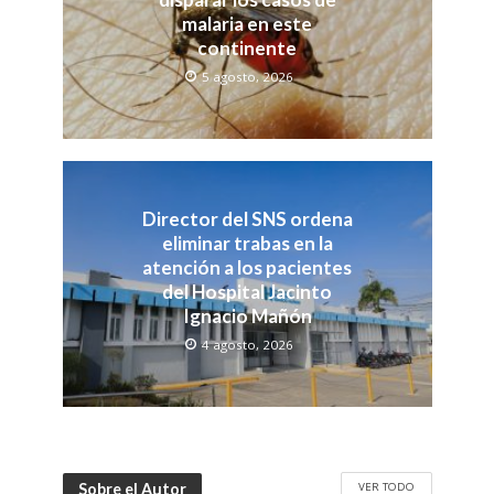
malaria en este
continente
5 agosto, 2026
Director del SNS ordena
eliminar trabas en la
atención a los pacientes
del Hospital Jacinto
Ignacio Mañón
4 agosto, 2026
VER TODO
Sobre el Autor