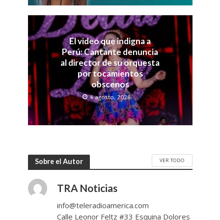
El video que indigna a
Perú: Cantante denuncia
al director de su orquesta
por tocamientos
obscenos
4 agosto, 2026
VER TODO
Sobre el Autor
TRA Noticias
info@teleradioamerica.com
Calle Leonor Feltz #33 Esquina Dolores