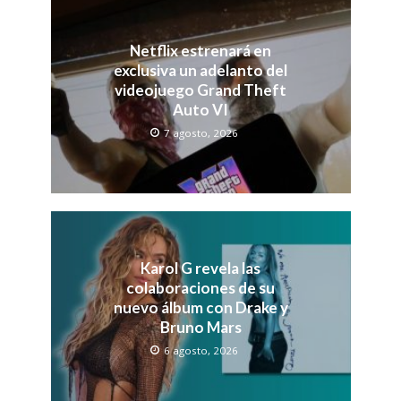
Netflix estrenará en
exclusiva un adelanto del
videojuego Grand Theft
Auto VI
7 agosto, 2026
Karol G revela las
colaboraciones de su
nuevo álbum con Drake y
Bruno Mars
6 agosto, 2026