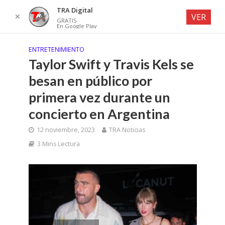
TRA Digital
✕
VER
GRATIS
En Google Play
ENTRETENIMIENTO
Taylor Swift y Travis Kels se
besan en público por
primera vez durante un
concierto en Argentina
12 noviembre, 2023
TRA Noticias
3 Mins Lectura