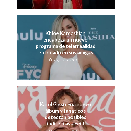
Khloé Kardashian
encabeza un nuevo
programa de telerrealidad
enfocado en sus amigas
7 agosto, 2026
Karol G estrena nuevo
álbum y fanáticos
detectan posibles
indirectas a Feid