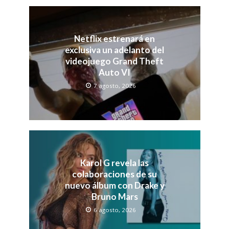
Netflix estrenará en
exclusiva un adelanto del
videojuego Grand Theft
Auto VI
7 agosto, 2026
Karol G revela las
colaboraciones de su
nuevo álbum con Drake y
Bruno Mars
6 agosto, 2026