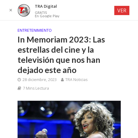
TRA Digital
✕
VER
GRATIS
En Google Play
ENTRETENIMIENTO
In Memoriam 2023: Las
estrellas del cine y la
televisión que nos han
dejado este año
28 diciembre, 2023
TRA Noticias
7 Mins Lectura