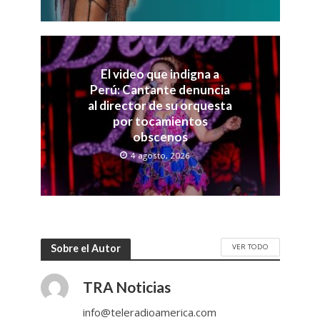
El video que indigna a
Perú: Cantante denuncia
al director de su orquesta
por tocamientos
obscenos
4 agosto, 2026
VER TODO
Sobre el Autor
TRA Noticias
info@teleradioamerica.com