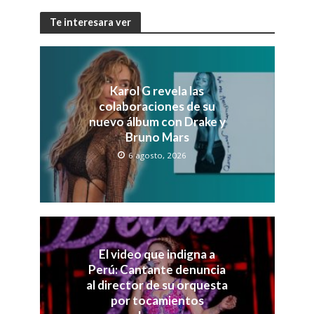
Te interesara ver
Karol G revela las
colaboraciones de su
nuevo álbum con Drake y
Bruno Mars
6 agosto, 2026
El video que indigna a
Perú: Cantante denuncia
al director de su orquesta
por tocamientos