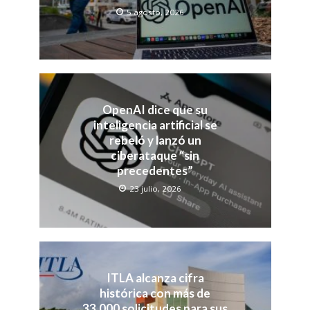
5 agosto, 2026
OpenAI dice que su
inteligencia artificial se
rebeló y lanzó un
ciberataque “sin
precedentes”
23 julio, 2026
ITLA alcanza cifra
histórica con más de
33,000 solicitudes para sus