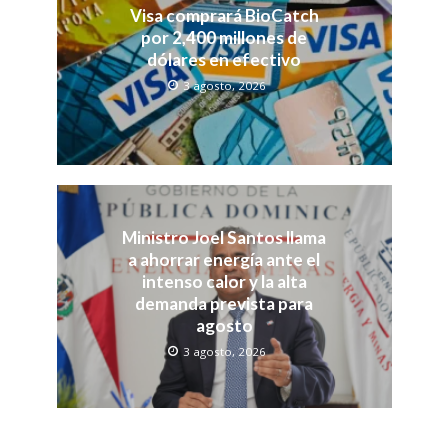
Visa comprará BioCatch
por 2,400 millones de
dólares en efectivo
3 agosto, 2026
Ministro Joel Santos llama
a ahorrar energía ante el
intenso calor y la alta
demanda prevista para
agosto
3 agosto, 2026