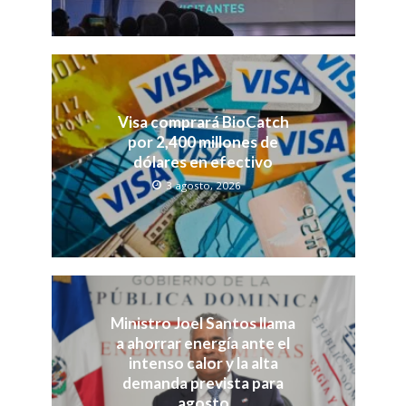
Visa comprará BioCatch
por 2,400 millones de
dólares en efectivo
3 agosto, 2026
Ministro Joel Santos llama
a ahorrar energía ante el
intenso calor y la alta
demanda prevista para
agosto