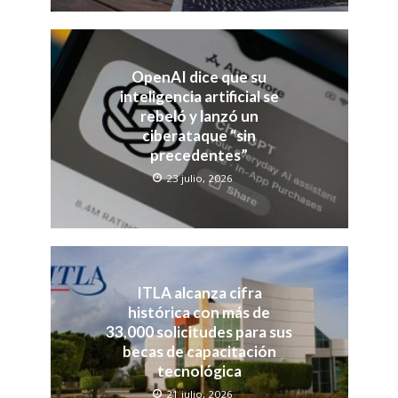
OpenAI dice que su
inteligencia artificial se
rebeló y lanzó un
ciberataque “sin
precedentes”
23 julio, 2026
ITLA alcanza cifra
histórica con más de
33,000 solicitudes para sus
becas de capacitación
tecnológica
21 julio, 2026