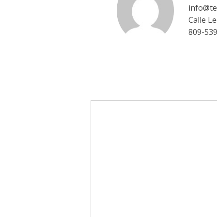
info@te
Calle L
809-53