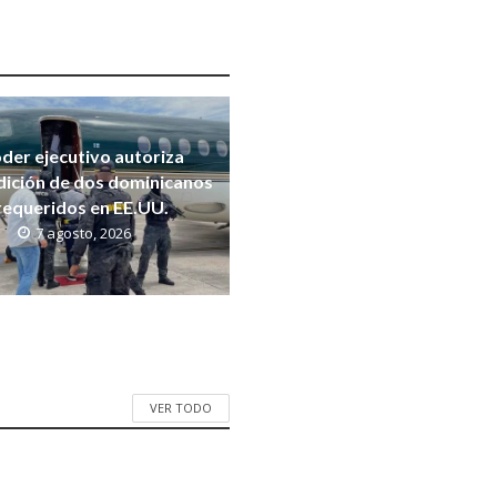
der ejecutivo autoriza
dición de dos dominicanos
requeridos en EE.UU.
7 agosto, 2026
VER TODO