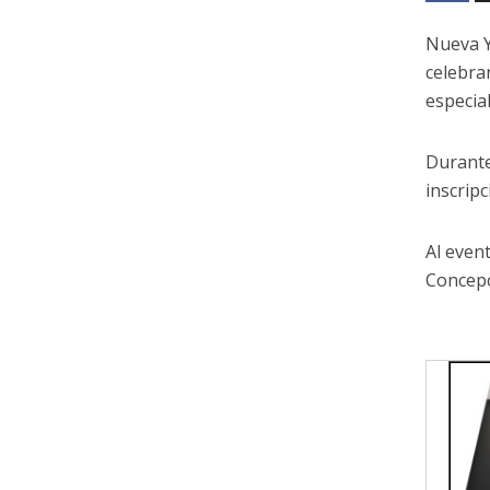
Nueva Y
celebra
especial
Durante
inscripc
Al even
Concepc