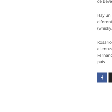
de Beve
Hay un 
diferent
(whisky,
Rosario
el entu
Fernánd
país.