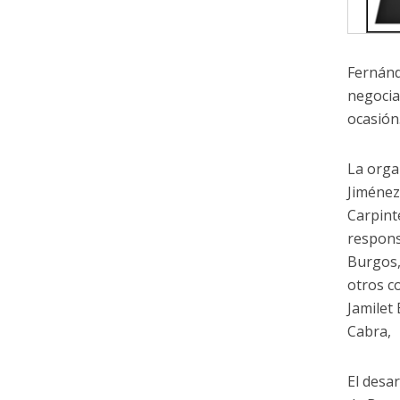
Fernánd
negocia
ocasión
La orga
Jiménez
Carpint
respons
Burgos,
otros c
Jamilet
Cabra,
El desar