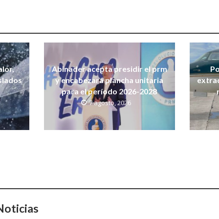
lor,
Abinader acepta presidir el prm
Po
islados
y encabezará plancha unitaria
extra
para el período 2026-2028
7 agosto, 2026
oticias