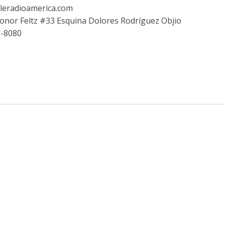
leradioamerica.com
eonor Feltz #33 Esquina Dolores Rodríguez Objio
9-8080