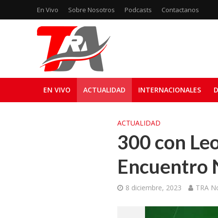
En Vivo
Sobre Nosotros
Podcasts
Contactanos
EN VIVO
ACTUALIDAD
INTERNACIONALES
D
ACTUALIDAD
300 con Le
Encuentro 
8 diciembre, 2023
TRA No