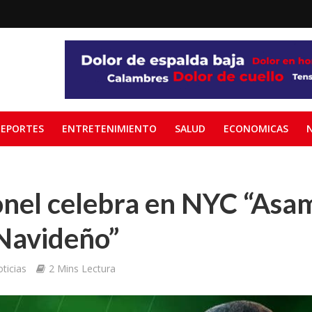
EPORTES
ENTRETENIMIENTO
SALUD
ECONOMICAS
onel celebra en NYC “Asa
Navideño”
ticias
2 Mins Lectura