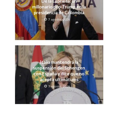
De la Espriella: un
millonario pro-Trump en la
presidencia de Colombia
7 agosto, 2026
Italia mantendrá la
suspensión del Schengen
con España y dice que no
acepta ultimátums
7 agosto, 2026