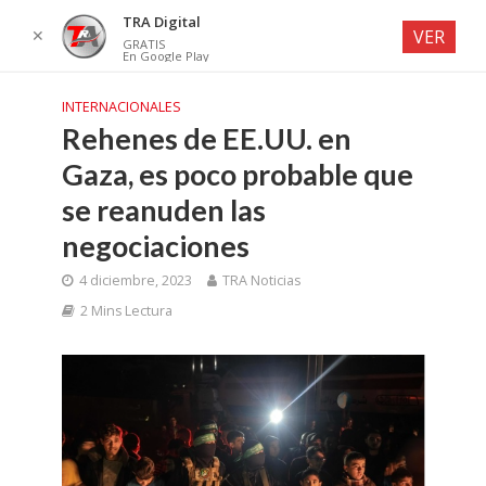
TRA Digital
✕
VER
GRATIS
En Google Play
INTERNACIONALES
Rehenes de EE.UU. en
Gaza, es poco probable que
se reanuden las
negociaciones
4 diciembre, 2023
TRA Noticias
2 Mins Lectura