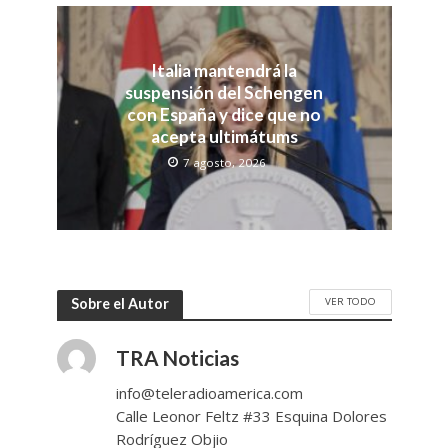
Italia mantendrá la
suspensión del Schengen
con España y dice que no
acepta ultimátums
7 agosto, 2026
VER TODO
Sobre el Autor
TRA Noticias
info@teleradioamerica.com
Calle Leonor Feltz #33 Esquina Dolores
Rodríguez Objio