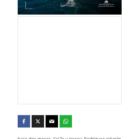
hace dos meses, Sie7e y Jessica Rodríguez estarán