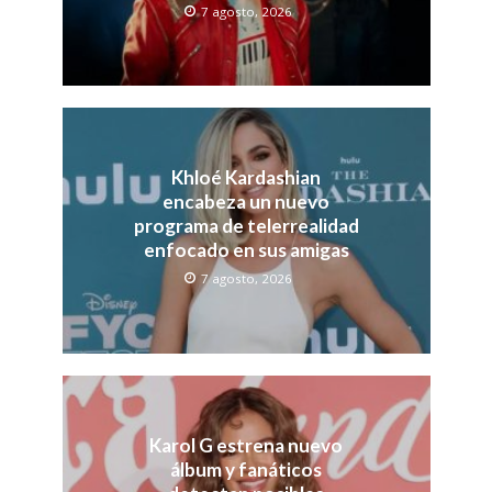
7 agosto, 2026
Khloé Kardashian
encabeza un nuevo
programa de telerrealidad
enfocado en sus amigas
7 agosto, 2026
Karol G estrena nuevo
álbum y fanáticos