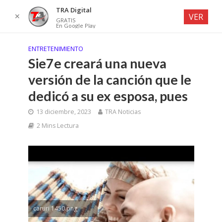
TRA Digital
✕
VER
GRATIS
En Google Play
ENTRETENIMIENTO
Sie7e creará una nueva
versión de la canción que le
dedicó a su ex esposa, pues
13 diciembre, 2023
TRA Noticias
2 Mins Lectura
caruri 1450.png