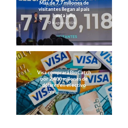
Más de 7,7 millones de
visitantes llegan al país
hasta julio
4 agosto, 2026
Visa comprará BioCatch
por 2,400 millones de
dólares en efectivo
3 agosto, 2026