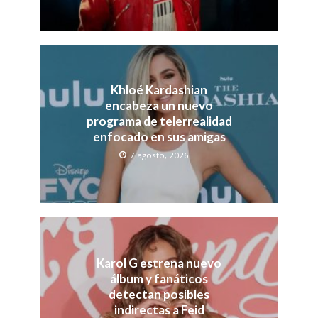
Khloé Kardashian
encabeza un nuevo
programa de telerrealidad
enfocado en sus amigas
7 agosto, 2026
Karol G estrena nuevo
álbum y fanáticos
detectan posibles
indirectas a Feid