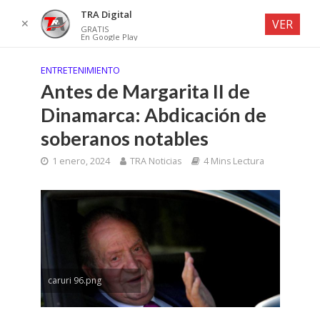
TRA Digital
✕
VER
GRATIS
En Google Play
ENTRETENIMIENTO
Antes de Margarita II de
Dinamarca: Abdicación de
soberanos notables
1 enero, 2024
TRA Noticias
4 Mins Lectura
caruri 96.png