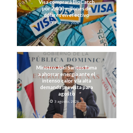
Visa comprará BioCatch
por 2,400 millones de
dólares en efectivo
3 agosto, 2026
Ministro Joel Santos llama
a ahorrar energía ante el
intenso calor y la alta
demanda prevista para
agosto
3 agosto, 2026