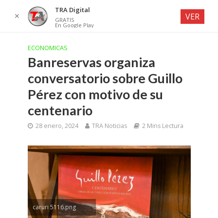
TRA Digital
✕
VER
GRATIS
En Google Play
ECONOMICAS
Banreservas organiza
conversatorio sobre Guillo
Pérez con motivo de su
centenario
28 enero, 2024
TRA Noticias
2 Mins Lectura
caruri 5116.png